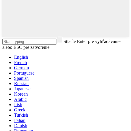
Stlačte Enter pre vyhľadávanie
alebo ESC pre zatvorenie
English
French
German
Portuguese
Spanish
Russian
Japanese
Korean
Arabic
Irish
Greek
Turkish
Italian
Danish
Romanian