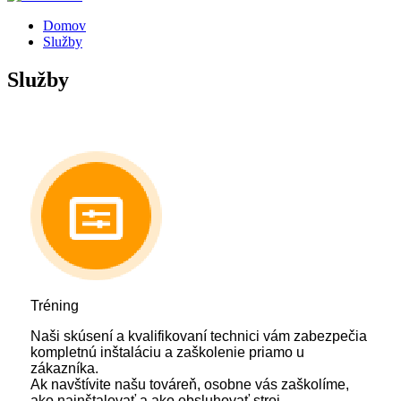
Domov
Služby
Služby
Tréning
Naši skúsení a kvalifikovaní technici vám zabezpečia
kompletnú inštaláciu a zaškolenie priamo u
zákazníka.
Ak navštívite našu továreň, osobne vás zaškolíme,
ako nainštalovať a ako obsluhovať stroj.