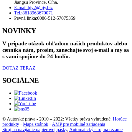
Jiangsu Province, Čína.
E-mail:
hjy2@hjy.biz
Tel.:
8618963670071
Pevná linka:
0086-512-57075359
NOVINKY
V prípade otázok ohľadom našich produktov alebo
cenníka nám, prosím, zanechajte svoj e-mail a my sa
s vami spojíme do 24 hodín.
DOTAZ TERAZ
SOCIÁLNE
© Autorské práva - 2010 – 2022: Všetky práva vyhradené.
Horúce
produkty
-
Mapa stránok
-
AMP pre mobilné zariadenia
Stroj na navíjanie papierovej pásky
,
Automatický stroj na rezanie