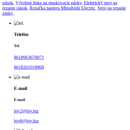
pások
,
Výrobná linka na maskovacie pásky
,
Elektrický stroj na
rezanie pások
,
Rezačka papiera Mitsubishi Electric
,
Stroj na rezanie
pásky
,
Telefón
Tel.
8618963670071
8618261018969
E-mail
E-mail
hjy2@hjy.biz
hjy8@hjy.biz