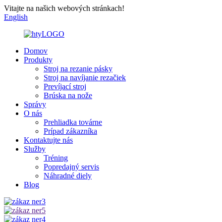
Vitajte na našich webových stránkach!
English
Domov
Produkty
Stroj na rezanie pásky
Stroj na navíjanie rezačiek
Prevíjací stroj
Brúska na nože
Správy
O nás
Prehliadka továrne
Prípad zákazníka
Kontaktujte nás
Služby
Tréning
Popredajný servis
Náhradné diely
Blog