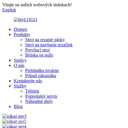
Vitajte na našich webových stránkach!
English
Domov
Produkty
Stroj na rezanie pásky
Stroj na navíjanie rezačiek
Prevíjací stroj
Brúska na nože
Správy
O nás
Prehliadka továrne
Prípad zákazníka
Kontaktujte nás
Služby
Tréning
Popredajný servis
Náhradné diely
Blog