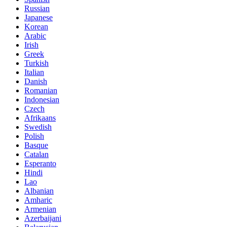
Russian
Japanese
Korean
Arabic
Irish
Greek
Turkish
Italian
Danish
Romanian
Indonesian
Czech
Afrikaans
Swedish
Polish
Basque
Catalan
Esperanto
Hindi
Lao
Albanian
Amharic
Armenian
Azerbaijani