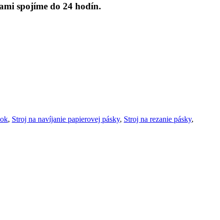
ami spojíme do 24 hodín.
sok
,
Stroj na navíjanie papierovej pásky
,
Stroj na rezanie pásky
,