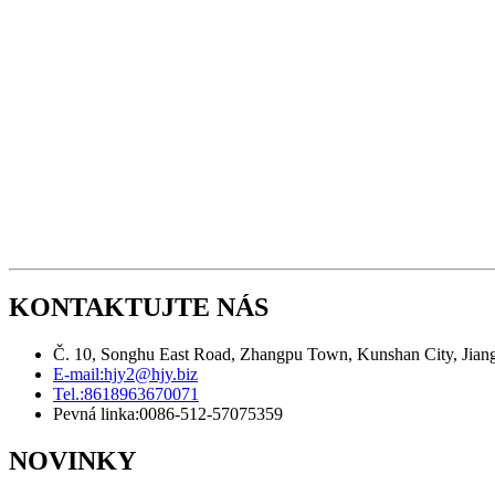
KONTAKTUJTE NÁS
Č. 10, Songhu East Road, Zhangpu Town, Kunshan City, Jiang
E-mail:
hjy2@hjy.biz
Tel.:
8618963670071
Pevná linka:
0086-512-57075359
NOVINKY