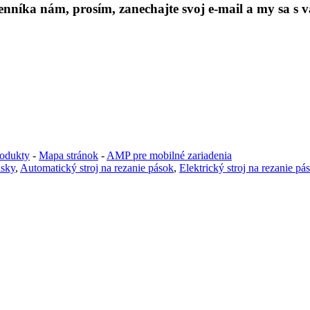
níka nám, prosím, zanechajte svoj e-mail a my sa s v
odukty
-
Mapa stránok
-
AMP pre mobilné zariadenia
ásky
,
Automatický stroj na rezanie pások
,
Elektrický stroj na rezanie pá