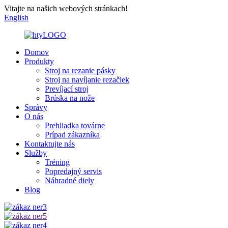
Vitajte na našich webových stránkach!
English
Domov
Produkty
Stroj na rezanie pásky
Stroj na navíjanie rezačiek
Prevíjací stroj
Brúska na nože
Správy
O nás
Prehliadka továrne
Prípad zákazníka
Kontaktujte nás
Služby
Tréning
Popredajný servis
Náhradné diely
Blog