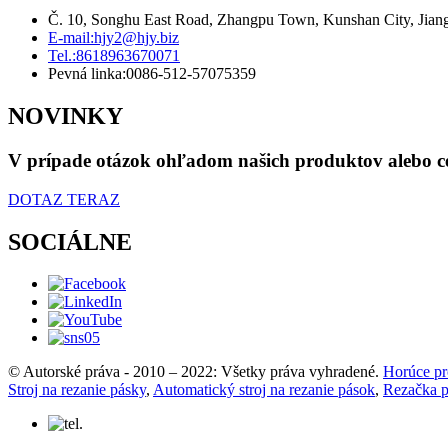
Č. 10, Songhu East Road, Zhangpu Town, Kunshan City, Jiang
E-mail:
hjy2@hjy.biz
Tel.:
8618963670071
Pevná linka:
0086-512-57075359
NOVINKY
V prípade otázok ohľadom našich produktov alebo cen
DOTAZ TERAZ
SOCIÁLNE
© Autorské práva - 2010 – 2022: Všetky práva vyhradené.
Horúce pr
Stroj na rezanie pásky
,
Automatický stroj na rezanie pások
,
Rezačka pa