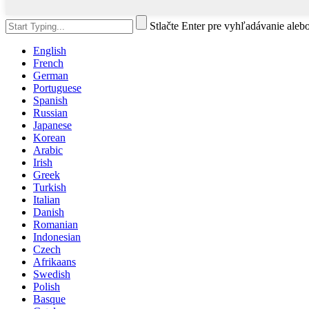
Stlačte Enter pre vyhľadávanie aleb
English
French
German
Portuguese
Spanish
Russian
Japanese
Korean
Arabic
Irish
Greek
Turkish
Italian
Danish
Romanian
Indonesian
Czech
Afrikaans
Swedish
Polish
Basque