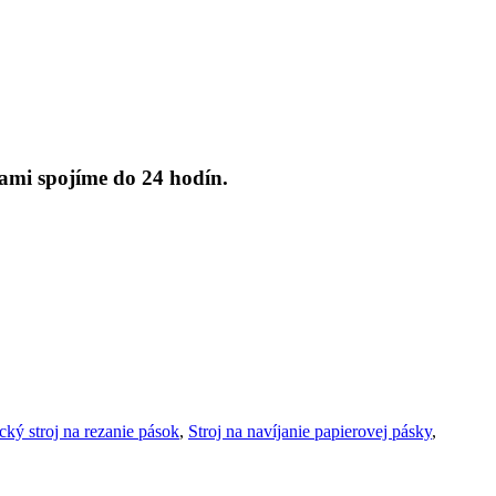
ami spojíme do 24 hodín.
ický stroj na rezanie pások
,
Stroj na navíjanie papierovej pásky
,