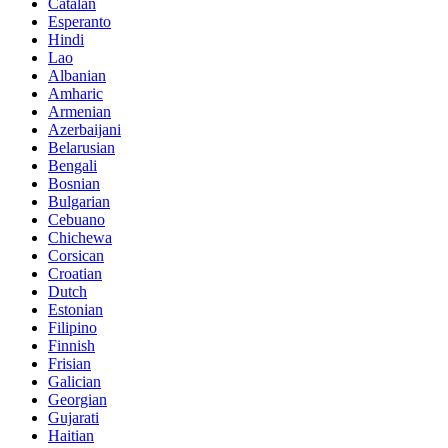
Catalan
Esperanto
Hindi
Lao
Albanian
Amharic
Armenian
Azerbaijani
Belarusian
Bengali
Bosnian
Bulgarian
Cebuano
Chichewa
Corsican
Croatian
Dutch
Estonian
Filipino
Finnish
Frisian
Galician
Georgian
Gujarati
Haitian