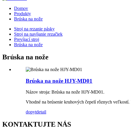
Domov
Produkty
Brúska na nože
Stroj na rezanie pásky
Stroj na navíjanie rezačiek
Prevíjací stroj
Brúska na nože
Brúska na nože
Brúska na nože HJY-MD01
Názov stroja: Brúska na nože HJY-MD01.
Vhodné na brúsenie kruhových čepelí rôznych veľkostí. 
dopyt
detail
KONTAKTUJTE NÁS