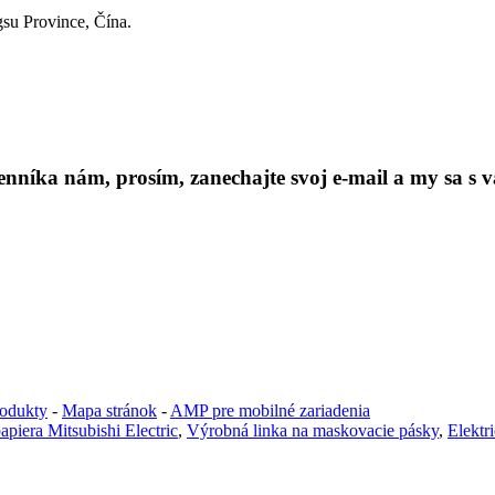
su Province, Čína.
níka nám, prosím, zanechajte svoj e-mail a my sa s v
odukty
-
Mapa stránok
-
AMP pre mobilné zariadenia
piera Mitsubishi Electric
,
Výrobná linka na maskovacie pásky
,
Elektr