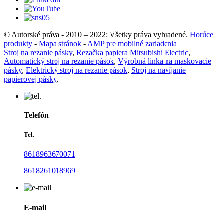
© Autorské práva - 2010 – 2022: Všetky práva vyhradené.
Horúce
produkty
-
Mapa stránok
-
AMP pre mobilné zariadenia
Stroj na rezanie pásky
,
Rezačka papiera Mitsubishi Electric
,
Automatický stroj na rezanie pások
,
Výrobná linka na maskovacie
pásky
,
Elektrický stroj na rezanie pások
,
Stroj na navíjanie
papierovej pásky
,
Telefón
Tel.
8618963670071
8618261018969
E-mail