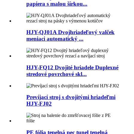
papiera s malou šírkou...
HJY-QJ01A Dvojhriadeľový valček
meniaci automatický ...
HJY-FQ12 Dvojité hriadele Duplexné
stredové povrchové skl...
Prevíjací stroj s dvojitými hriadeľmi
HJY-FJ02
PE fólia tepelná pec tunel tepelná