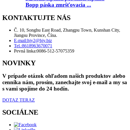
Bopp páska zmršťovacia ...
KONTAKTUJTE NÁS
Č. 10, Songhu East Road, Zhangpu Town, Kunshan City,
Jiangsu Province, Čína.
E-mail:
hjy2@hjy.biz
Tel.:
8618963670071
Pevná linka:
0086-512-57075359
NOVINKY
V prípade otázok ohľadom našich produktov alebo
cenníka nám, prosím, zanechajte svoj e-mail a my sa
s vami spojíme do 24 hodín.
DOTAZ TERAZ
SOCIÁLNE