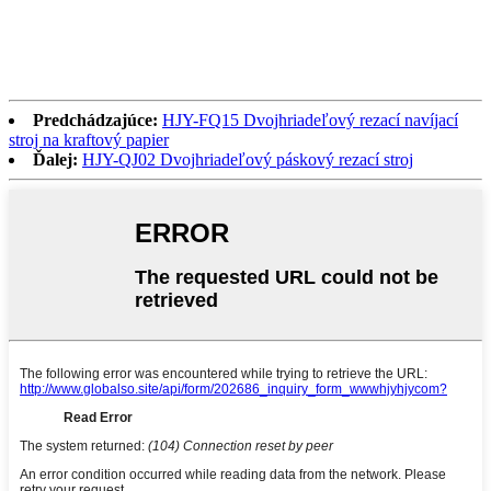
Predchádzajúce:
HJY-FQ15 Dvojhriadeľový rezací navíjací
stroj na kraftový papier
Ďalej:
HJY-QJ02 Dvojhriadeľový páskový rezací stroj