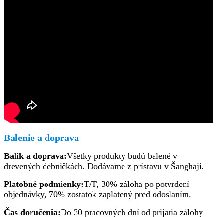
Balenie a doprava
Balík a doprava:
Všetky produkty budú balené v
drevených debničkách. Dodávame z prístavu v Šanghaji.
Platobné podmienky:
T/T, 30% záloha po potvrdení
objednávky, 70% zostatok zaplatený pred odoslaním.
Čas doručenia:
Do 30 pracovných dní od prijatia zálohy