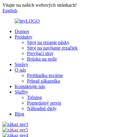
Vitajte na našich webových stránkach!
English
Domov
Produkty
Stroj na rezanie pásky
Stroj na navíjanie rezačiek
Prevíjací stroj
Brúska na nože
Správy
O nás
Prehliadka továrne
Prípad zákazníka
Kontaktujte nás
Služby
Tréning
Popredajný servis
Náhradné diely
Blog