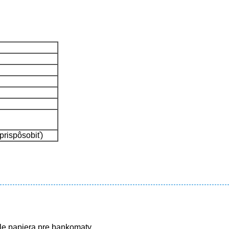
rispôsobiť)
ole papiera pre bankomaty.