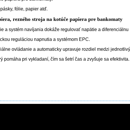
sky, fólie, papier atď.
iera, rezného stroja na kotúče papiera pre bankomaty
e a systém navíjania dokáže regulovať napätie a diferenciálnu 
tickou reguláciou napnutia a systémom EPC.
ciálne ovládanie a automaticky upravuje rozdiel medzi jednotliv
pomáha pri vykladaní, čím sa šetrí čas a zvyšuje sa efektivita.