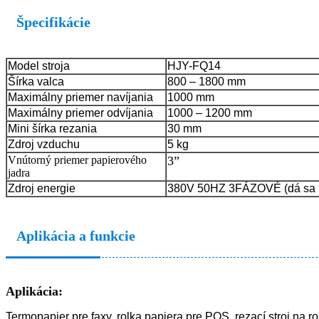
Špecifikácie
Model stroja
HJY-FQ14
Šírka valca
800 – 1800 mm
Maximálny priemer navíjania
1000 mm
Maximálny priemer odvíjania
1000 – 1200 mm
Mini šírka rezania
30 mm
Zdroj vzduchu
5 kg
Vnútorný priemer papierového
3”
jadra
Zdroj energie
380V 50HZ 3FÁZOVÉ (dá sa p
Aplikácia a funkcie
Aplikácia:
Termopapier pre faxy, rolka papiera pre POS, rezací stroj na r