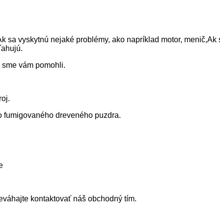
Ak sa vyskytnú nejaké problémy, ako napríklad motor, menič,
Ak 
ťahujú.
by sme vám pomohli.
oj.
o fumigovaného dreveného puzdra.
e
eváhajte kontaktovať náš obchodný tím.