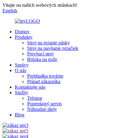
Vitajte na našich webových stránkach!
English
Domov
Produkty
Stroj na rezanie pásky
Stroj na navíjanie rezačiek
Prevíjací stroj
Brúska na nože
Správy
O nás
Prehliadka továrne
Prípad zákazníka
Kontaktujte nás
Služby
Tréning
Popredajný servis
Náhradné diely
Blog