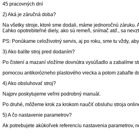
45 pracovných dní
2) Aká je záručná doba?
Na všetky stroje, ktoré sme dodali, máme jednoročnú záruku. 
Ľahko opotrebiteľné diely, ako sú remeň, snímač atď., sa nevz
PS: Ponúkame celoživotný servis, aj po roku, sme tu vždy, a
3) Ako balíte stroj pred dodaním?
Po čistení a mazaní vložíme dovnútra vysúšadlo a zabalíme str
pomocou antikorózneho plastového vrecka a potom zabaľte d
4) Ako obsluhovať stroj?
Najprv poskytujeme veľmi podrobný manuál.
Po druhé, môžeme krok za krokom naučiť obsluhu stroja onlin
5) A čo nastavenie parametrov?
Ak potrebujete akúkoľvek referenciu nastavenia parametrov, n