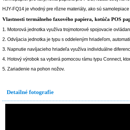
HJY-FQ14 je vhodný pre rôzne materiály, ako sú samolepiace pá
Vlastnosti termálneho faxového papiera, kotúča POS pap
1. Motorová jednotka využíva trojmotorové spojovacie ovládani
2. Odvíjacia jednotka je typu s oddeleným hriadeľom, automa
3. Napnutie navíjacieho hriadeľa využíva individuálne diferen
4. Hotový výrobok sa vyberá pomocou rámu typu Connect, ktorý 
5. Zariadenie na pohon nožov.
Detailné fotografie